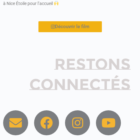
à Nice Étoile pour l’accueil
Découvrir le film
RESTONS
CONNECTÉS
E
F
I
Y
n
a
n
o