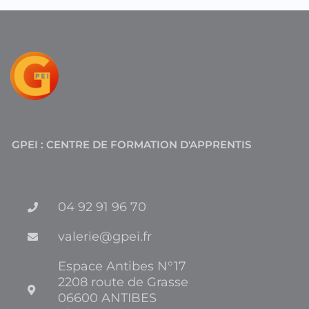
v
c
s
u
e
e
t
t
l
b
a
u
o
o
g
b
p
o
r
e
e
k
a
GPEI : CENTRE DE FORMATION D'APPRENTIS
m
04 92 91 96 70
valerie@gpei.fr
Espace Antibes N°17
2208 route de Grasse
06600 ANTIBES