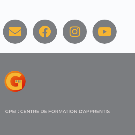
E
F
I
Y
n
a
n
o
v
c
s
u
e
e
t
t
l
b
a
u
o
o
g
b
p
o
r
e
e
k
a
GPEI : CENTRE DE FORMATION D'APPRENTIS
m